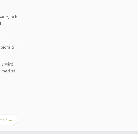
sade, och
t
r
idra till
iv vård
d med så
 Hair
→