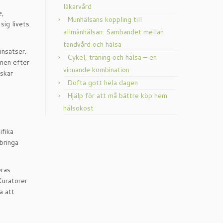
läkarvård
e,
Munhälsans koppling till
sig livets
allmänhälsan: Sambandet mellan
tandvård och hälsa
insatser.
Cykel, träning och hälsa – en
anen efter
vinnande kombination
nskar
Dofta gott hela dagen
Hjälp för att må bättre köp hem
hälsokost
ifika
bringa
eras
Kuratorer
a att