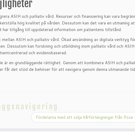
jligheter
rera ASIH och palliativ vård. Resurser och finansiering kan vara begrän
säkerställa hög kvalitet på vården. Dessutom kan det vara en utmaning at
t har tillgång till uppdaterad information om patientens tillstånd.
 mellan ASIH och palliativ vård. Ökad användning av digitala verktyg fö
n. Dessutom kan forskning och utbildning inom palliativ vård och ASIH b
patientcentrerad och evidensbaserad.
de är en grundläggande rättighet. Genom att kombinera ASIH och palliat
ljer får det stöd de behöver för att navigera genom denna utmanande ti
äggsnavigering
Fördelarna med att välja hårförlängningar från Poze