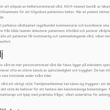
ör att erbjuda en helhetsorienterad vård. ASIH-teamet består av läkar
tillsammans för att tillgodose patientens behov. När en patient närmar 
de.
 palliativa vårdteamet regelbundet kommunicerar och koordinerar sina 
från båda teamen diskuterar patientens tillstånd och justerar vårdpl
lla att patienten får kontinuerlig och sammanhängande vård, vilket mi
komfort.
lj
v vård en mer personcentrerad vård där fokus ligger på individens spec
lever ofta en större känsla av självständighet och trygghet. De kan till
n vara tröstande under svåra tider.
 vård ett viktigt stöd. Familjemedlemmar kan känna sig tryggare i att d
år det stöd de behöver för att hantera den känslomässiga belastningen. 
alsterapi och hjälp med praktiska frågor, vilket underlättar för anhörig