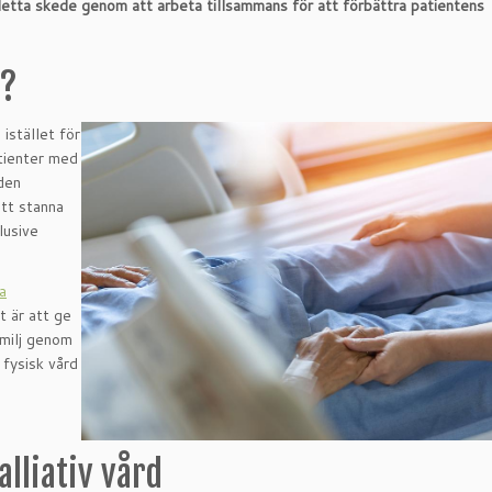
 detta skede genom att arbeta tillsammans för att förbättra patientens
d?
istället för
atienter med
den
tt stanna
lusive
a
t är att ge
amilj genom
 fysisk vård
lliativ vård