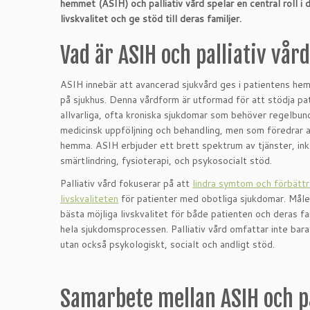
hemmet (ASIH) och palliativ vård spelar en central roll i
livskvalitet och ge stöd till deras familjer.
Vad är ASIH och palliativ vår
ASIH innebär att avancerad sjukvård ges i patientens hem 
på sjukhus. Denna vårdform är utformad för att stödja p
allvarliga, ofta kroniska sjukdomar som behöver regelbun
medicinsk uppföljning och behandling, men som föredrar a
hemma. ASIH erbjuder ett brett spektrum av tjänster, ink
smärtlindring, fysioterapi, och psykosocialt stöd.
Palliativ vård fokuserar på att
lindra symtom och förbättr
livskvaliteten
för patienter med obotliga sjukdomar. Måle
bästa möjliga livskvalitet för både patienten och deras f
hela sjukdomsprocessen. Palliativ vård omfattar inte bara
utan också psykologiskt, socialt och andligt stöd.
Samarbete mellan ASIH och pa