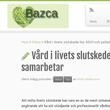
Hem
B
Hoppa
till
Hem
»
Hälsa
»
Vård i livets slutskede hur ASIH och pallia
innehåll
Vård i livets slutsked
samarbetar
Detta inlägg postades i
av
Greta Andersson
Hälsa
Tips
Att möta livets slutskede kan vara en av de mest utmanan
avgörande att ha ett stödjande och professionellt vårdte