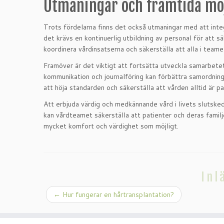
Utmaningar och framtida mö
Trots fördelarna finns det också utmaningar med att integ
det krävs en kontinuerlig utbildning av personal för att 
koordinera vårdinsatserna och säkerställa att alla i teame
Framöver är det viktigt att fortsätta utveckla samarbetet
kommunikation och journalföring kan förbättra samordninge
att höja standarden och säkerställa att vården alltid är 
Att erbjuda värdig och medkännande vård i livets slutske
kan vårdteamet säkerställa att patienter och deras fami
mycket komfort och värdighet som möjligt.
Inl
←
Hur fungerar en hårtransplantation?