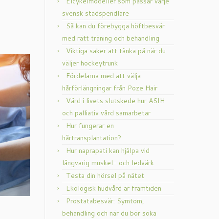
Elcykelmodeller som passar varje
svensk stadspendlare
Så kan du förebygga höftbesvär
med rätt träning och behandling
Viktiga saker att tänka på när du
väljer hockeytrunk
Fördelarna med att välja
hårförlängningar från Poze Hair
Vård i livets slutskede hur ASIH
och palliativ vård samarbetar
Hur fungerar en
hårtransplantation?
Hur naprapati kan hjälpa vid
långvarig muskel- och ledvärk
Testa din hörsel på nätet
Ekologisk hudvård är framtiden
Prostatabesvär: Symtom,
behandling och när du bör söka