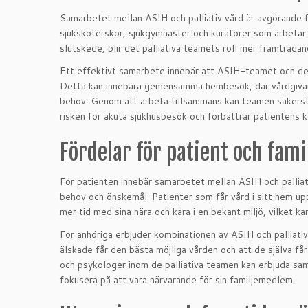
Samarbetet mellan ASIH och palliativ vård är avgörande f
sjuksköterskor, sjukgymnaster och kuratorer som arbetar 
slutskede, blir det palliativa teamets roll mer framträdan
Ett effektivt samarbete innebär att ASIH-teamet och det
Detta kan innebära gemensamma hembesök, där vårdgivare 
behov. Genom att arbeta tillsammans kan teamen säkerstä
risken för akuta sjukhusbesök och förbättrar patientens 
Fördelar för patient och fami
För patienten innebär samarbetet mellan ASIH och palliati
behov och önskemål. Patienter som får vård i sitt hem upp
mer tid med sina nära och kära i en bekant miljö, vilket ka
För anhöriga erbjuder kombinationen av ASIH och palliativ
älskade får den bästa möjliga vården och att de själva f
och psykologer inom de palliativa teamen kan erbjuda samt
fokusera på att vara närvarande för sin familjemedlem.