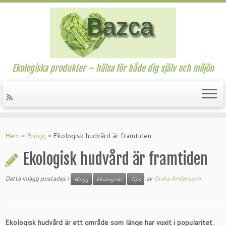
Ekologiska produkter – hälsa för både dig själv och miljön
Hoppa
till
Hem
»
Blogg
»
Ekologisk hudvård är framtiden
innehåll
Ekologisk hudvård är framtiden
Detta inlägg postades i
av
Greta Andersson
Blogg
Ekologiskt
Tips
Ekologisk hudvård är ett område som länge har vuxit i popularitet.