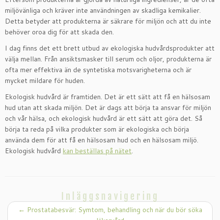
miljövänliga och kräver inte användningen av skadliga kemikalier.
Detta betyder att produkterna är säkrare för miljön och att du inte
behöver oroa dig för att skada den.
I dag finns det ett brett utbud av ekologiska hudvårdsprodukter att
välja mellan. Från ansiktsmasker till serum och oljor, produkterna är
ofta mer effektiva än de syntetiska motsvarigheterna och är
mycket mildare för huden.
Ekologisk hudvård är framtiden. Det är ett sätt att få en hälsosam
hud utan att skada miljön. Det är dags att börja ta ansvar för miljön
och vår hälsa, och ekologisk hudvård är ett sätt att göra det. Så
börja ta reda på vilka produkter som är ekologiska och börja
använda dem för att få en hälsosam hud och en hälsosam miljö.
Ekologisk hudvård
kan beställas på nätet
.
Inläggsnavigering
←
Prostatabesvär: Symtom, behandling och när du bör söka